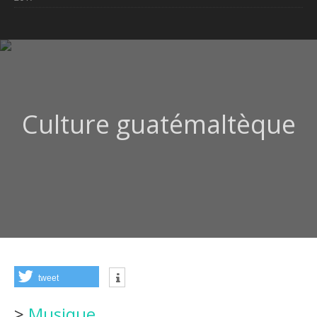
Culture guatémaltèque
tweet
>
Musique