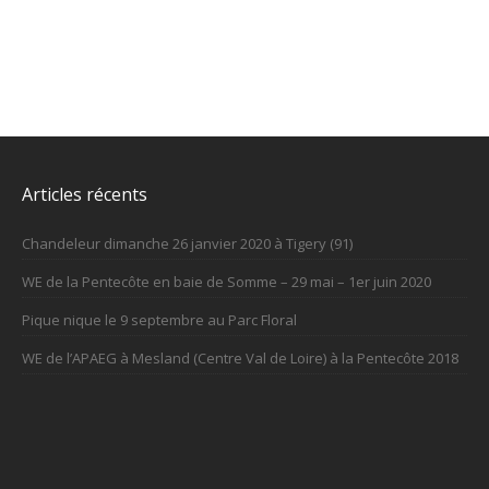
Articles récents
Chandeleur dimanche 26 janvier 2020 à Tigery (91)
WE de la Pentecôte en baie de Somme – 29 mai – 1er juin 2020
Pique nique le 9 septembre au Parc Floral
WE de l’APAEG à Mesland (Centre Val de Loire) à la Pentecôte 2018